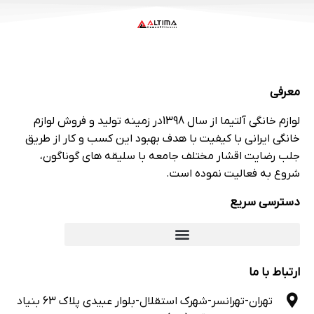
بالا
فیلتر جذب پرز البسه
جنس بدنه پلاستیک
12 ماه گارانتی
معرفی
لوازم خانگی آلتیما از سال 1398در زمينه تولید و فروش لوازم
خانگی ایرانی با کیفیت با هدف بهبود اين كسب و كار از طريق
جلب رضايت اقشار مختلف جامعه با سليقه هاى گوناگون،
شروع به فعاليت نموده است.
دسترسی سریع
ارتباط با ما
تهران-تهرانسر-شهرک استقلال-بلوار عبیدی پلاک 63 بنیاد